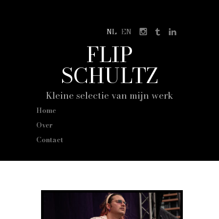
NL
EN
FLIP
SCHULTZ
Kleine selectie van mijn werk
Home
Over
Contact