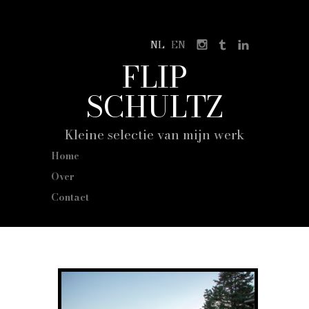
NL
EN
FLIP
SCHULTZ
Kleine selectie van mijn werk
Home
Over
Contact