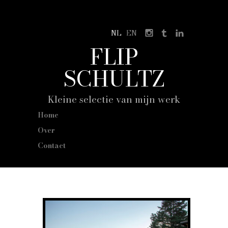
NL
EN
FLIP
SCHULTZ
Kleine selectie van mijn werk
Home
Over
Contact